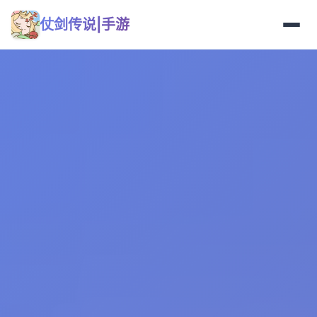
仗剑传说|手游