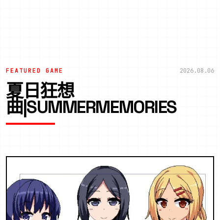
FEATURED GAME
2026.08.06
夏日狂想
曲|SUMMERMEMORIES