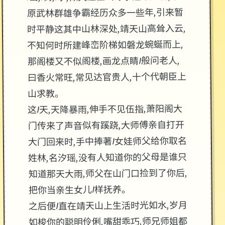
原武林群雄争霸经历众多一些年,引来暂
时平静这其中山林深处,靖天山高耸入云,
不知何时所建峰峦阶梯如磐龙蜿蜒而上,
那阁楼又不似阁楼,画龙点睛1般问老人,
曰香火常旺,常见达官贵人,十个代朝臣上
山求教。
这1天,天降暴雨,伸手不见伍指,萧阳阁大
门传来了声音似有蹊跷,大师傅亲自打开
大门回来时,手中捧著1女娃师父给你取名
姓林,名汐瑶,没有人知道你的父母是谁只
知道那天大雨,师父在山门口捡到了你后,
把你当亲生女儿1样抚养。
之后便1直在靖天山上生活时光如水,岁月
如梭你的聪明伶俐,嘴甜乖巧,师兄师姐都