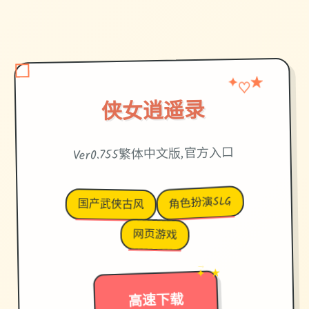
★
♡
✦
侠女逍遥录
Ver0.755繁体中文版,官方入口
角色扮演SLG
国产武侠古风
网页游戏
✦ ★
→
高速下载