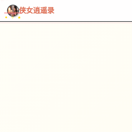
~~~
★
♡
✦
✧
♥
~
→
↗
侠女逍遥录
✦ ✧ ★