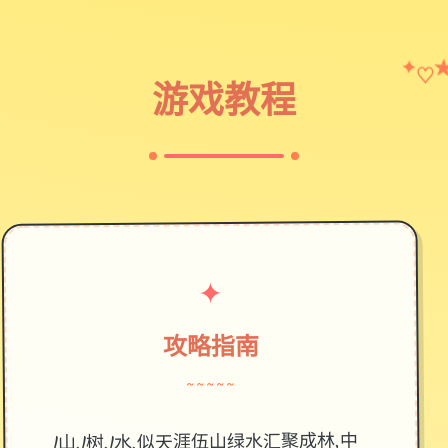
♡
✦
游戏教程
✦
攻略指南
~~~~~
1山,1树,1水,似天涯伍山绿水汇聚成林,中