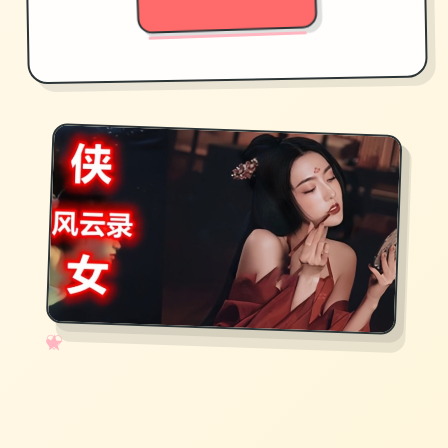
✧
♡
★
♥