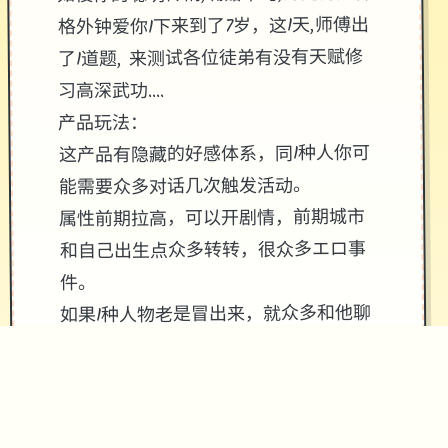
格外钟爱你1下来到了7岁，这1天,师傅出
了1道题, 来测试各位徒弟有没有天赋修
习高深武功....
产品玩法：
这产品有隐藏的好感体系，同1种人你可
能需要众多对话几次触发活动。
属性前期拉高，可以开剧情，前期城市
和自己出生点众多转转，很众多エロ事
件。
如果1种人物老是冒出来，就众多和他聊
天，碰到事件不要着急过剧情。
回头再来几次，图可能不1样.