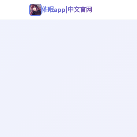
催眠app|中文官网