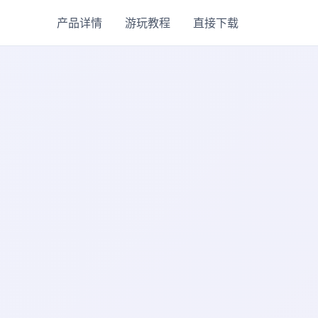
产品详情
游玩教程
直接下载