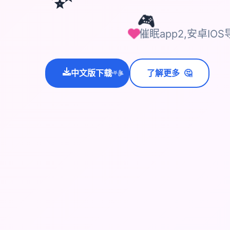
🎮
催眠app2,安卓IOS
🤔
中文版下载
了解更多
💫
✨
⭐