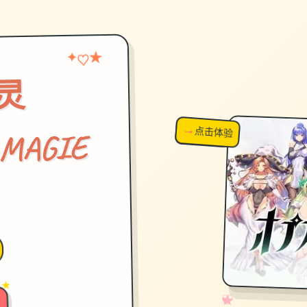
★
♡
✦
灵
→
↗
点击体验
超棒！
 MAGIE
 ★
✧
♡
★
♥