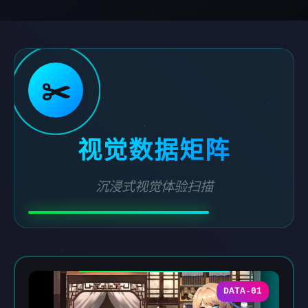
✂️
视觉数据矩阵
沉浸式视觉体验扫描
DATA-01