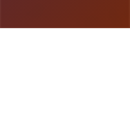
游戏详情
游戏说明
《纳迪亚之宝》（Treasure of Nadia）是单款融合
了过程、解谜和对象扮演元素的独立对战，享受者将
扮演唯一名寻宝者，在这个奥秘小镇上通过挖宝、解
谜和与NPC互动来推进故事，揭开关于失落宝藏和主