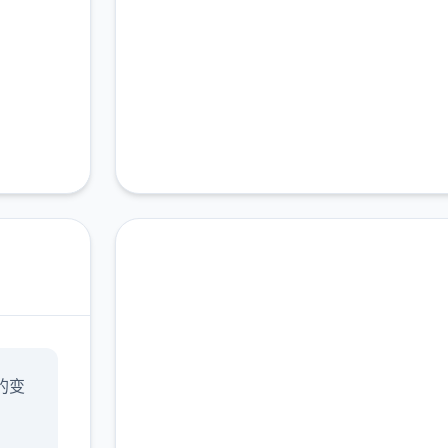
点击下载 永恒世
的变
界|eternum
完整版游戏，免费体验