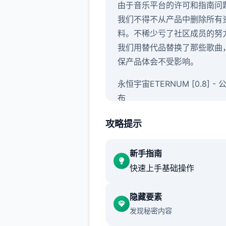
由于音乐平台的许可和指南问
我们不得不从产品中删除所有
料。不稀少亏了社区成员的努
我们用替代品替换了那些歌曲
保产品体会不受影响。
永恒宇宙ETERNUM [0.8] -
布
感谢大家的参与并玩得开心！
攻略提示
你倾心它！当前，永恒宇宙0.
版已面向所有体会者开放，带
新手指南
共新产品资料和技术优化。
快速上手基础操作
永恒宇宙获取ETERNUM [0.8]
隐藏要素
更日志和发布日期
发现秘密内容
1650+张新图片，80+个新动