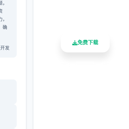
题，
资
2.3M+
4.9/5
900K+
力，
总下载量
用户评分
活跃用户
，确
免费下载
 公开发
安全下载
高速安装
完全免费
希望
8更新
客服支持
来总
 - 变
画，