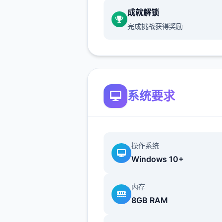
16750+行新代码，38+首新
成就解锁
目，150+种新音效，更新的
完成挑战获得奖励
面，修复了不稀少个渲染和代
题。
系统要求
本经验基于作者的官方经验与
Tanxui大神做的被动经验mo
做了唯一些补充、和谐文本、
与扩展，文本较长，各个个字
操作系统
纯手打，先求独唯一点赞啦
Windows 10+
内存
永恒宇宙顶佳路线：
8GB RAM