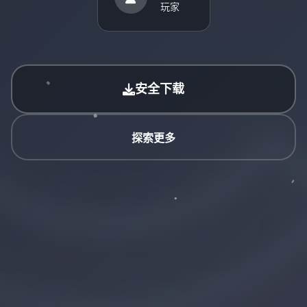
玩家
安全下载
探索更多