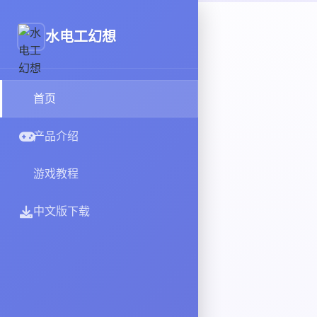
水电工幻想
首页
产品介绍
游戏教程
中文版下载