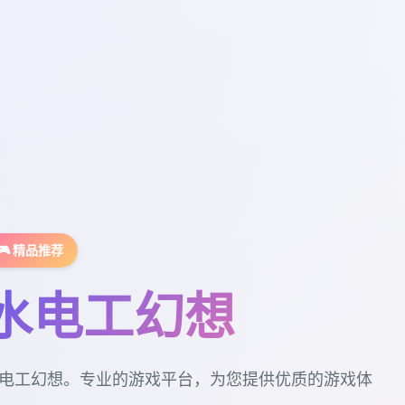
🎮 精品推荐
水电工幻想
电工幻想。专业的游戏平台，为您提供优质的游戏体