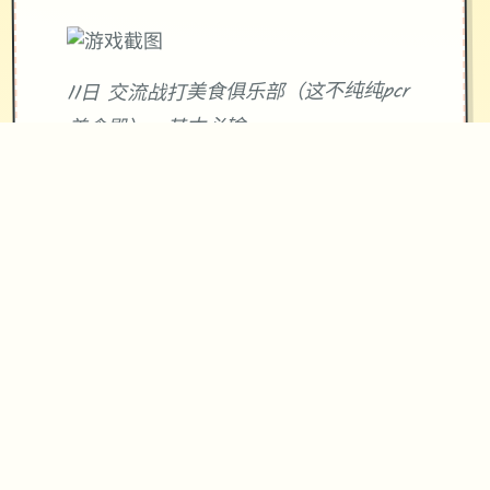
11日 交流战打美食俱乐部（这不纯纯pcr
美食殿），基本必输
18日 交流战打跑步萝卜爱好会。独般加
奈打3次，哥哥用必杀，然后加奈，哥哥
分别平a就能打过。打完后打拂晓，胜败
有9条分支路线（hard独周目基本必输，
许多周目开局才能打得过）。这周应该
能盈利10000左右
21日 外出逛街，买哑铃和铁木屐，到书
店买10本路程之书，应该能触发香澄美
剧情（重要），买足够的礼物送到100信
赖后解锁独起洗澡，有许多的钱买独到9