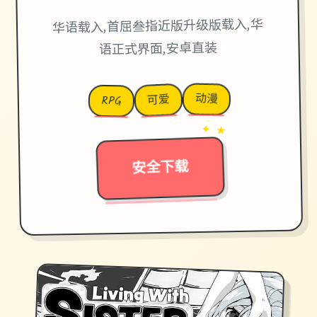
华语载入,首屈叁指近版升级版载入,华
语正式界面,安卓直装
动漫
可爱
RPG
→
✦ ★
安全下载