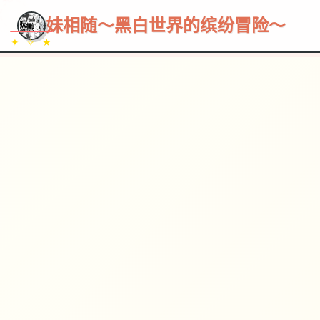
~~~
★
♡
✦
✧
♥
~
→
↗
妹相随～黑白世界的缤纷冒险～
✦ ✧ ★