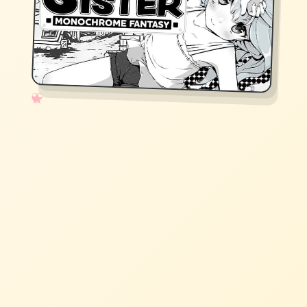
✧
♡
★
♥