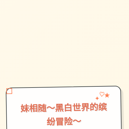
✦
★
♡
妹相随～黑白世界的缤
纷冒险～