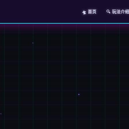
🛸 首页
🔍 玩法介