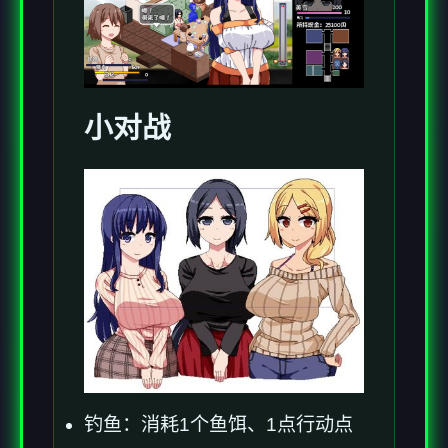
小对战
钓鱼：消耗1个鱼饵、1点行动点