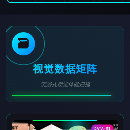
🗃️
视觉数据矩阵
沉浸式视觉体验扫描
DATA-01